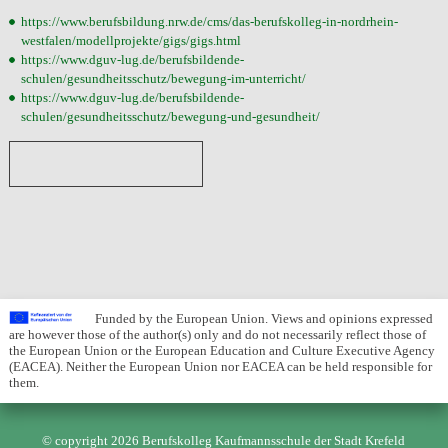
https://www.berufsbildung.nrw.de/cms/das-berufskolleg-in-nordrhein-
westfalen/modellprojekte/gigs/gigs.html
https://www.dguv-lug.de/berufsbildende-
schulen/gesundheitsschutz/bewegung-im-unterricht/
https://www.dguv-lug.de/berufsbildende-
schulen/gesundheitsschutz/bewegung-und-gesundheit/
Funded by the European Union. Views and opinions expressed
are however those of the author(s) only and do not necessarily reflect those of
the European Union or the European Education and Culture Executive Agency
(EACEA). Neither the European Union nor EACEA can be held responsible for
them.
© copyright 2026 Berufskolleg Kaufmannsschule der Stadt Krefeld