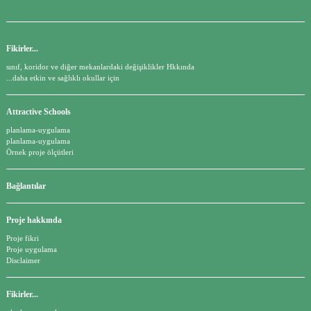
Fikirler...
sınıf, koridor ve diğer mekanlardaki değişiklikler Hkkında
...daha etkin ve sağlıklı okullar için
Attractive Schools
planlama-uygulama
planlama-uygulama
Örnek proje ölçütleri
Bağlantılar
Proje hakkında
Proje fikri
Proje uygulama
Disclaimer
Fikirler...