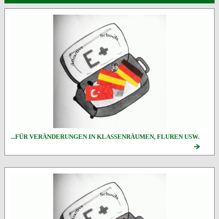
...FÜR VERÄNDERUNGEN IN KLASSENRÄUMEN, FLUREN USW.